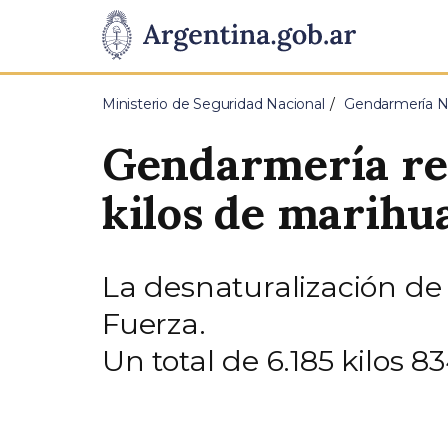
Pasar al contenido principal
Presidencia
de
Ministerio de Seguridad Nacional
Gendarmería Na
la
Gendarmería rea
Nación
kilos de marihu
La desnaturalización de 
Fuerza.
Un total de 6.185 kilos 