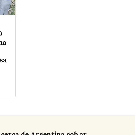
0
na
sa
cerca de Argentina.gob.ar