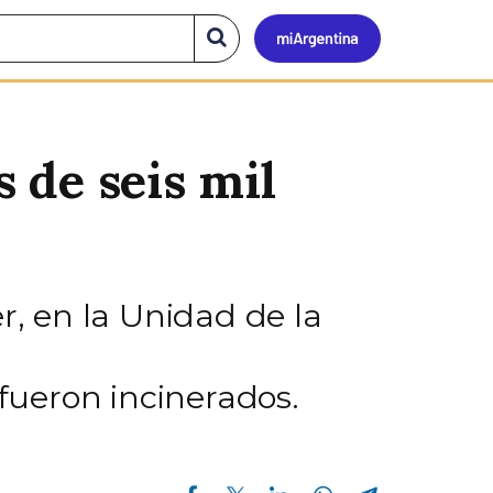
Mi
Buscar
en
el
Argen
sitio
 de seis mil
r, en la Unidad de la
 fueron incinerados.
Compartir en Facebook
Compartir en Twitter
Compartir en Linkedin
Compartir en Whatsapp
Compartir en Telegram