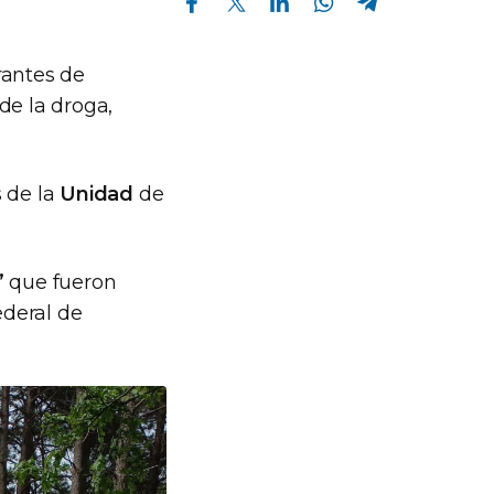
rantes de
de la droga,
s de la
Unidad
de
”
que fueron
ederal de