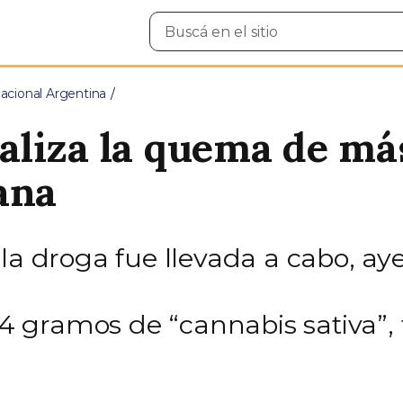
Buscar
en
el
sitio
cional Argentina
liza la quema de más
ana
la droga fue llevada a cabo, aye
834 gramos de “cannabis sativa”,