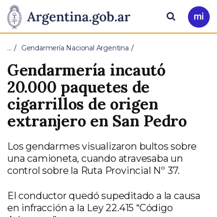
Pasar al contenido principal
Presidencia
Buscar
Ir
a
de
Mi
…
Gendarmería Nacional Argentina
Arg
la
Gendarmería incautó
Nación
20.000 paquetes de
cigarrillos de origen
extranjero en San Pedro
Los gendarmes visualizaron bultos sobre
una camioneta, cuando atravesaba un
control sobre la Ruta Provincial Nº 37.
El conductor quedó supeditado a la causa
en infracción a la Ley 22.415 “Código