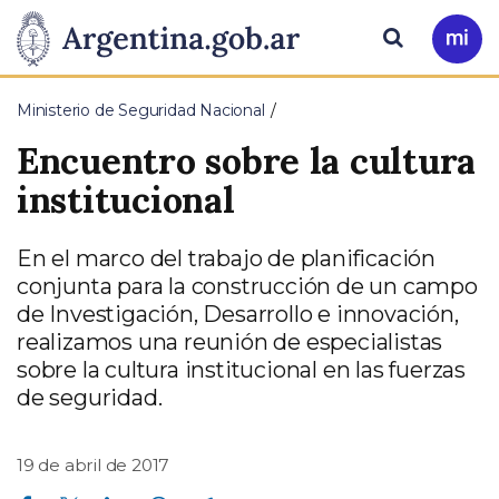
Pasar al contenido principal
Presidencia
Buscar
Ir
a
de
Mi
Ministerio de Seguridad Nacional
Arg
la
Encuentro sobre la cultura
Nación
institucional
En el marco del trabajo de planificación
conjunta para la construcción de un campo
de Investigación, Desarrollo e innovación,
realizamos una reunión de especialistas
sobre la cultura institucional en las fuerzas
de seguridad.
19 de abril de 2017
Compartir en Facebook
Compartir en Twitter
Compartir en Linkedin
Compartir en Whatsapp
Compartir en Telegram