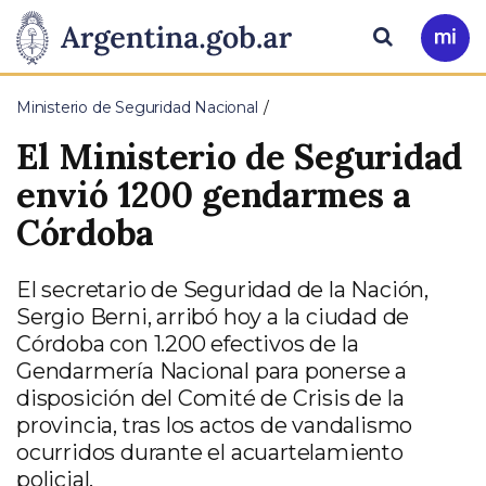
Pasar al contenido principal
Presidencia
Buscar
Ir
a
de
Mi
Ministerio de Seguridad Nacional
Arg
la
El Ministerio de Seguridad
Nación
envió 1200 gendarmes a
Córdoba
El secretario de Seguridad de la Nación,
Sergio Berni, arribó hoy a la ciudad de
Córdoba con 1.200 efectivos de la
Gendarmería Nacional para ponerse a
disposición del Comité de Crisis de la
provincia, tras los actos de vandalismo
ocurridos durante el acuartelamiento
policial.