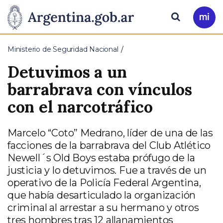
Pasar al contenido principal
Presidencia
Buscar
Ir
a
de
Mi
Ministerio de Seguridad Nacional
Arg
la
Detuvimos a un
Nación
barrabrava con vínculos
con el narcotráfico
Marcelo “Coto” Medrano, líder de una de las
facciones de la barrabrava del Club Atlético
Newell´s Old Boys estaba prófugo de la
justicia y lo detuvimos. Fue a través de un
operativo de la Policía Federal Argentina,
que había desarticulado la organización
criminal al arrestar a su hermano y otros
tres hombres tras 12 allanamientos