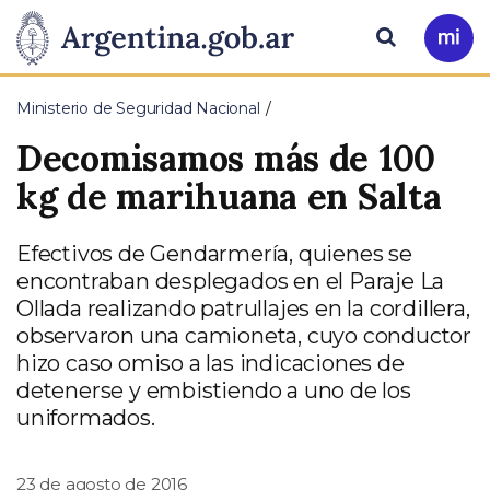
Pasar al contenido principal
Presidencia
Buscar
Ir
a
de
Mi
Ministerio de Seguridad Nacional
Arg
la
Decomisamos más de 100
Nación
kg de marihuana en Salta
Efectivos de Gendarmería, quienes se
encontraban desplegados en el Paraje La
Ollada realizando patrullajes en la cordillera,
observaron una camioneta, cuyo conductor
hizo caso omiso a las indicaciones de
detenerse y embistiendo a uno de los
uniformados.
23 de agosto de 2016