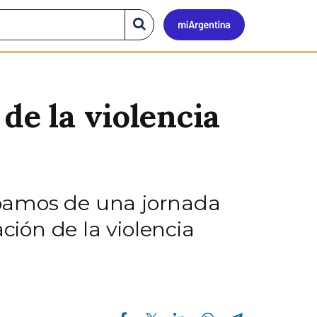
Mi
Buscar
en
el
Argen
sitio
de la violencia
cipamos de una jornada
ción de la violencia
Compartir en Facebook
Compartir en Twitter
Compartir en Linkedin
Compartir en Whatsapp
Compartir en Telegram