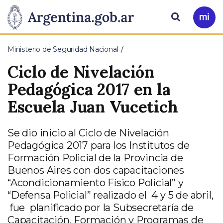
Pasar al contenido principal
Presidencia
Buscar
Ir
a
de
Mi
Ministerio de Seguridad Nacional
Arg
la
Ciclo de Nivelación
Nación
Pedagógica 2017 en la
Escuela Juan Vucetich
Se dio inicio al Ciclo de Nivelación
Pedagógica 2017 para los Institutos de
Formación Policial de la Provincia de
Buenos Aires con dos capacitaciones
“Acondicionamiento Físico Policial” y
“Defensa Policial” realizado el 4 y 5 de abril,
fue planificado por la Subsecretaría de
Capacitación, Formación y Programas de