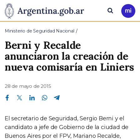
Pasar al contenido principal
Presidencia
Buscar
Ir
a
de
Mi
Ministerio de Seguridad Nacional
Arg
la
Berni y Recalde
Nación
anunciaron la creación de
nueva comisaría en Liniers
28 de mayo de 2015
Compartir en Facebook
Compartir en Twitter
Compartir en Linkedin
Compartir en Whatsapp
Compartir en Telegram
El secretario de Seguridad, Sergio Berni y el
candidato a jefe de Gobierno de la ciudad de
Buenos Aires por el FPV, Mariano Recalde,