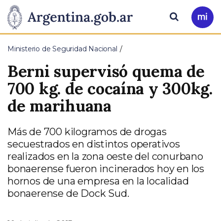
Pasar al contenido principal
Presidencia
Buscar
Ir
a
de
Mi
Ministerio de Seguridad Nacional
Arg
la
Berni supervisó quema de
Nación
700 kg. de cocaína y 300kg.
de marihuana
Más de 700 kilogramos de drogas
secuestrados en distintos operativos
realizados en la zona oeste del conurbano
bonaerense fueron incinerados hoy en los
hornos de una empresa en la localidad
bonaerense de Dock Sud.