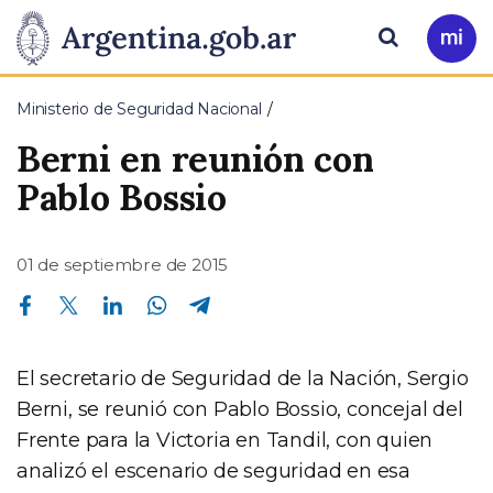
Pasar al contenido principal
Presidencia
Buscar
Ir
a
de
Mi
Ministerio de Seguridad Nacional
Arg
la
Berni en reunión con
Nación
Pablo Bossio
01 de septiembre de 2015
Compartir en Facebook
Compartir en Twitter
Compartir en Linkedin
Compartir en Whatsapp
Compartir en Telegram
El secretario de Seguridad de la Nación, Sergio
Berni, se reunió con Pablo Bossio, concejal del
Frente para la Victoria en Tandil, con quien
analizó el escenario de seguridad en esa