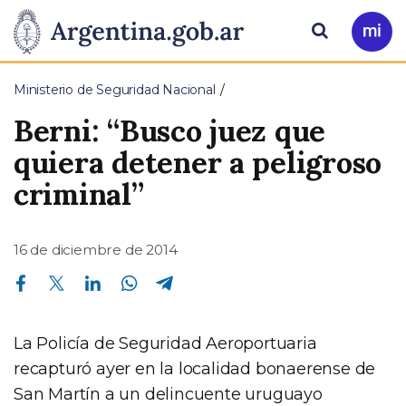
Pasar al contenido principal
Presidencia
Buscar
Ir
a
de
Mi
Ministerio de Seguridad Nacional
Arg
la
Berni: “Busco juez que
Nación
quiera detener a peligroso
criminal”
16 de diciembre de 2014
Compartir en Facebook
Compartir en Twitter
Compartir en Linkedin
Compartir en Whatsapp
Compartir en Telegram
La Policía de Seguridad Aeroportuaria
recapturó ayer en la localidad bonaerense de
San Martín a un delincuente uruguayo