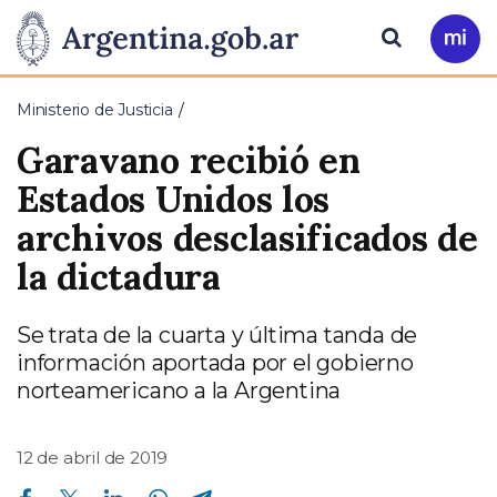
Pasar al contenido principal
Presidencia
Buscar
Ir
a
de
Mi
Ministerio de Justicia
Arg
la
Garavano recibió en
Nación
Estados Unidos los
archivos desclasificados de
la dictadura
Se trata de la cuarta y última tanda de
información aportada por el gobierno
norteamericano a la Argentina
12 de abril de 2019
Compartir en Facebook
Compartir en Twitter
Compartir en Linkedin
Compartir en Whatsapp
Compartir en Telegram