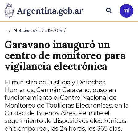
Pasar al contenido principal
Presidencia
Buscar
Ir
a
de
Mi
…
Noticias SAIJ 2015-2019
Arg
la
Garavano inauguró un
Nación
centro de monitoreo para
vigilancia electrónica
El ministro de Justicia y Derechos
Humanos, Germán Garavano, puso en
funcionamiento el Centro Nacional de
Monitoreo de Tobilleras Electrónicas, en la
Ciudad de Buenos Aires. Permite el
seguimiento de dispositivos electrónicos
en tiempo real, las 24 horas, los 365 días.