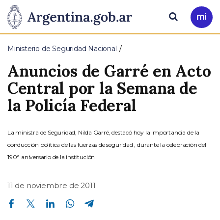
Pasar al contenido principal
Presidencia
Buscar
Ir
a
de
Mi
Ministerio de Seguridad Nacional
Arg
la
Anuncios de Garré en Acto
Nación
Central por la Semana de
la Policía Federal
La ministra de Seguridad, Nilda Garré, destacó hoy la importancia de la
conducción política de las fuerzas de seguridad , durante la celebración del
190° aniversario de la institución
11 de noviembre de 2011
Compartir en Facebook
Compartir en Twitter
Compartir en Linkedin
Compartir en Whatsapp
Compartir en Telegram