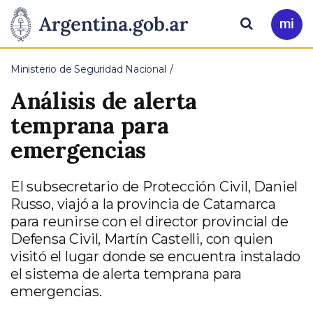
Pasar al contenido principal
Presidencia
Buscar
Ir
a
de
Mi
Ministerio de Seguridad Nacional
Arg
la
Análisis de alerta
Nación
temprana para
emergencias
El subsecretario de Protección Civil, Daniel
Russo, viajó a la provincia de Catamarca
para reunirse con el director provincial de
Defensa Civil, Martín Castelli, con quien
visitó el lugar donde se encuentra instalado
el sistema de alerta temprana para
emergencias.