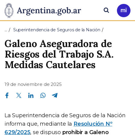
Pasar al contenido principal
Presidencia
Buscar
Ir
a
de
Mi
…
Superintendencia de Seguros de la Nación
Arg
la
Galeno Aseguradora de
Nación
Riesgos del Trabajo S.A.
Medidas Cautelares
19 de noviembre de 2025
Compartir en Facebook
Compartir en Twitter
Compartir en Linkedin
Compartir en Whatsapp
Compartir en Telegram
La Superintendencia de Seguros de la Nación
informa que, mediante la
Resolución Nº
629/2025
, se dispuso
prohibir a Galeno