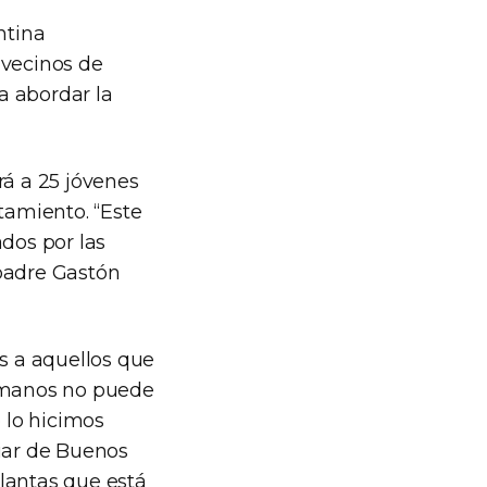
ntina
 vecinos de
a abordar la
rá a 25 jóvenes
tamiento. “Este
ados por las
 padre Gastón
s a aquellos que
ermanos no puede
 lo hicimos
liar de Buenos
plantas que está