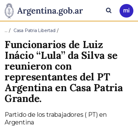
Pasar al contenido principal
Presidencia
Buscar
Ir
a
de
Mi
…
Casa Patria Libertad
Arg
la
Funcionarios de Luiz
Nación
Inácio “Lula” da Silva se
reunieron con
representantes del PT
Argentina en Casa Patria
Grande.
Partido de los trabajadores ( PT) en
Argentina