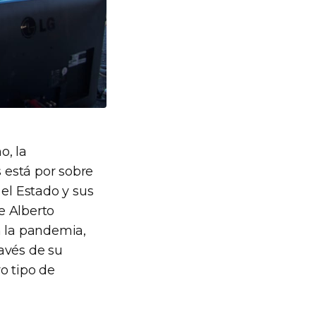
o, la
s está por sobre
 el Estado y sus
e Alberto
n la pandemia,
avés de su
o tipo de