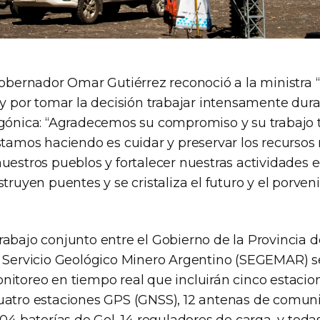
 gobernador Omar Gutiérrez reconoció a la ministra 
 y por tomar la decisión trabajar intensamente dura
gónica: “Agradecemos su compromiso y su trabajo ter
stamos haciendo es cuidar y preservar los recursos 
nuestros pueblos y fortalecer nuestras actividades
struyen puentes y se cristaliza el futuro y el porveni
rabajo conjunto entre el Gobierno de la Provincia 
l Servicio Geológico Minero Argentino (SEGEMAR) se
nitoreo en tiempo real que incluirán cinco estacio
uatro estaciones GPS (GNSS), 12 antenas de comuni
104 baterías de Gel, 14 reguladores de carga, y todas