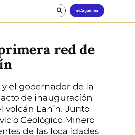
Mi
Buscar
en
el
Argen
sitio
 primera red de
ín
 y el gobernador de la
 acto de inauguración
l volcán Lanín. Junto
rvicio Geológico Minero
ntes de las localidades