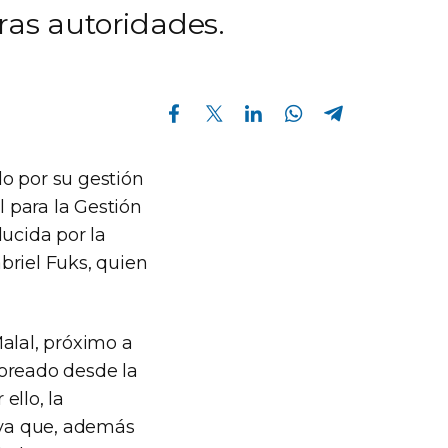
ras autoridades.
Compartir en Facebook
Compartir en Twitter
Compartir en Linkedin
Compartir en Whatsapp
Compartir en Telegram
o por su gestión
l para la Gestión
ducida por la
briel Fuks, quien
alal, próximo a
toreado desde la
ello, la
, ya que, además