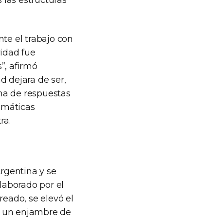
nte el trabajo con
ridad fue
”, afirmó
d dejara de ser,
na de respuestas
emáticas
ra.
Argentina y se
elaborado por el
eado, se elevó el
de un enjambre de