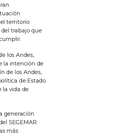
gran
ituación
l territorio
 del trabajo que
cumplir.
de los Andes,
e la intención de
ín de los Andes,
política de Estado
 la vida de
ma generación
) del SEGEMAR
cas más