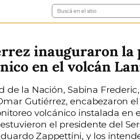
Buscar
en
el
sitio
érrez inauguraron la
nico en el volcán Lan
 de la Nación, Sabina Frederic,
Omar Gutiérrez, encabezaron el
itoreo volcánico instalada en e
 estuvieron el presidente del Se
uardo Zappettini, y los intende