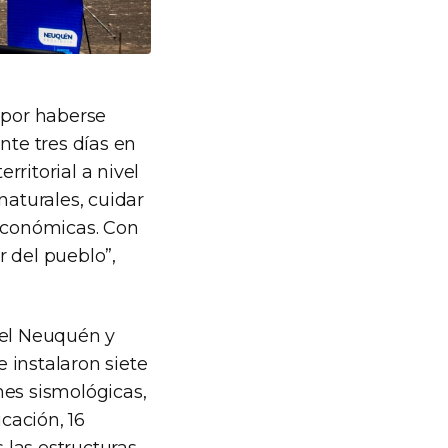
“por haberse
nte tres días en
ritorial a nivel
naturales, cuidar
 económicas. Con
r del pueblo”,
del Neuquén y
 instalaron siete
nes sismológicas,
cación, 16
 las estructuras