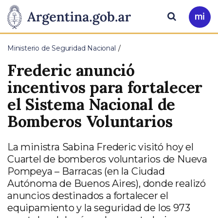
Pasar al contenido principal
Presidencia
Buscar
Ir
a
de
Mi
Ministerio de Seguridad Nacional
Arg
la
Frederic anunció
Nación
incentivos para fortalecer
el Sistema Nacional de
Bomberos Voluntarios
La ministra Sabina Frederic visitó hoy el
Cuartel de bomberos voluntarios de Nueva
Pompeya – Barracas (en la Ciudad
Autónoma de Buenos Aires), donde realizó
anuncios destinados a fortalecer el
equipamiento y la seguridad de los 973