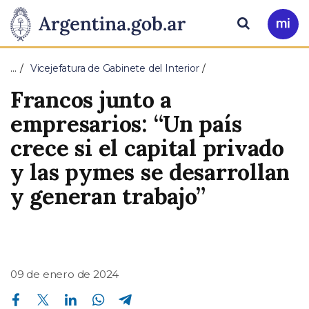
Pasar al contenido principal
Presidencia
Buscar
Ir
a
de
Mi
…
Vicejefatura de Gabinete del Interior
Arg
la
Francos junto a
Nación
empresarios: “Un país
crece si el capital privado
y las pymes se desarrollan
y generan trabajo”
09 de enero de 2024
Compartir en Facebook
Compartir en Twitter
Compartir en Linkedin
Compartir en Whatsapp
Compartir en Telegram