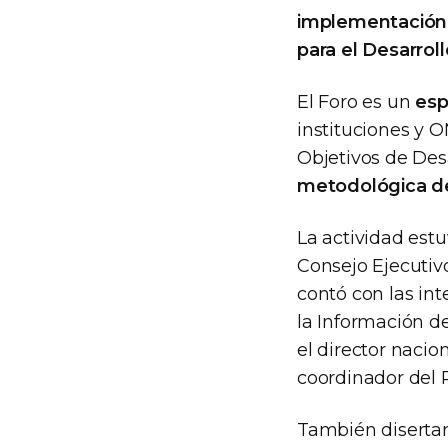
implementación t
para el Desarrol
El Foro es un
esp
instituciones y O
Objetivos de Des
metodológica de 
La actividad es
Consejo Ejecutiv
contó con las int
la Información d
el director nacio
coordinador del 
También diserta