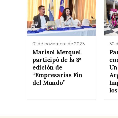
01 de noviembre de 2023
30 
Marisol Merquel
Pa
participó de la 8ª
en
edición de
Un
“Empresarias Fin
Ar
del Mundo”
Im
lo