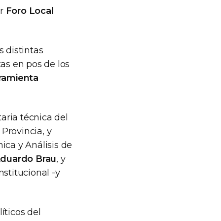
er
Foro Local
 distintas
tas en pos de los
ramienta
taria técnica del
Provincia, y
ica y Análisis de
duardo Brau
, y
stitucional -y
íticos del