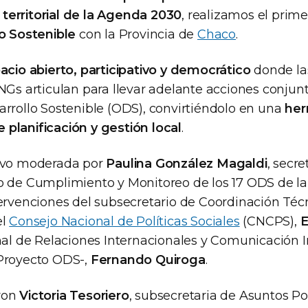
erritorial de la Agenda 2030
, realizamos el prim
lo Sostenible
con la Provincia de
Chaco
.
acio abierto, participativo y democrático
donde las
NGs articulan para llevar adelante acciones conjun
arrollo Sostenible (ODS), convirtiéndolo en una
her
planificación y gestión local
.
tuvo moderada por
Paulina González Magaldi
, secre
o de Cumplimiento y Monitoreo de los 17 ODS de la 
ervenciones del subsecretario de Coordinación Técn
el
Consejo Nacional de Políticas Sociales
(CNCPS),
E
nal de Relaciones Internacionales y Comunicación In
Proyecto ODS-,
Fernando Quiroga
.
ron
Victoria Tesoriero
, subsecretaria de Asuntos Pol