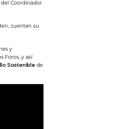
a del Coordinador
nten, cuenten su
nes y
s Foros, y así
llo Sostenible
de