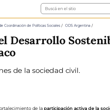
Buscar
en
el
sitio
e Coordinación de Políticas Sociales
ODS Argentina
el Desarrollo Sosteni
aco
es de la sociedad civil.
fortalecimiento de la
participación activa de la soci