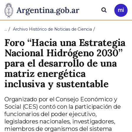
Pasar al contenido principal
Presidencia
Buscar
Ir
a
de
Mi
…
Archivo Histórico de Noticias de Ciencia
Arg
la
Foro “Hacia una Estrategia
Nación
Nacional Hidrógeno 2030”
para el desarrollo de una
matriz energética
inclusiva y sustentable
Organizado por el Consejo Económico y
Social (CES) contó con la participación de
funcionarios del poder ejecutivo,
legisladores nacionales, investigadores,
miembros de organismos del sistema