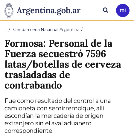
Pasar al contenido principal
Presidencia
Buscar
Ir
a
de
Mi
…
Gendarmería Nacional Argentina
Arg
la
Formosa: Personal de la
Nación
Fuerza secuestró 7596
latas/botellas de cerveza
trasladadas de
contrabando
Fue como resultado del control a una
camioneta con semirremolque, allí
escondían la mercadería de origen
extranjero sin el aval aduanero
correspondiente.