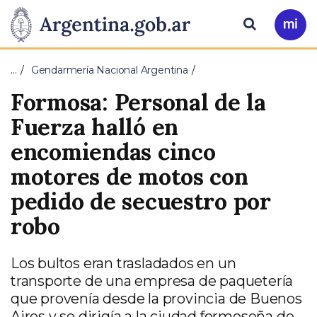
Pasar al contenido principal
Presidencia
Buscar
Ir
a
de
Mi
…
Gendarmería Nacional Argentina
Arg
la
Formosa: Personal de la
Nación
Fuerza halló en
encomiendas cinco
motores de motos con
pedido de secuestro por
robo
Los bultos eran trasladados en un
transporte de una empresa de paquetería
que provenía desde la provincia de Buenos
Aires y se dirigía a la ciudad formoseña de