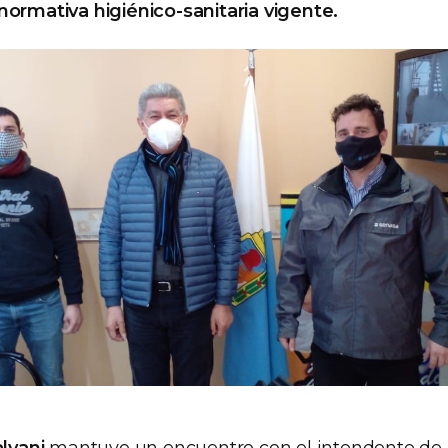
normativa higiénico-sanitaria vigente.
lvani
mantuvo un encuentro con el intendente de E