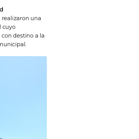
ad
 realizaron una
l
cuyo
 con destino a la
municipal.