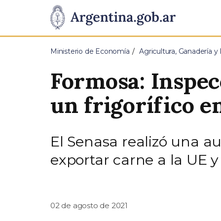
Pasar al contenido principal
Presidencia
de
Ministerio de Economía
Agricultura, Ganadería y
la
Formosa: Inspec
Nación
un frigorífico e
El Senasa realizó una au
exportar carne a la UE y v
02 de agosto de 2021