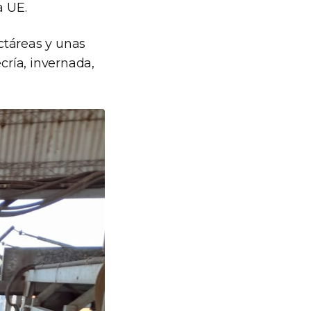
a UE.
ctáreas y unas
cría, invernada,