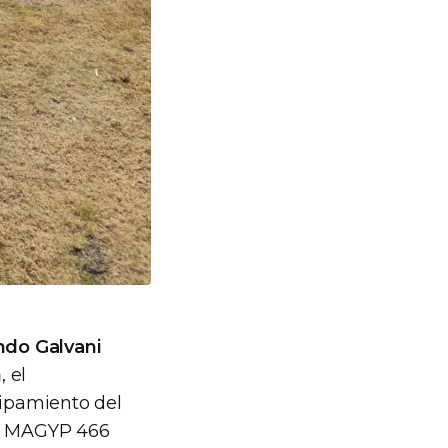
ndo Galvani
n
, el
uipamiento del
ta MAGYP 466