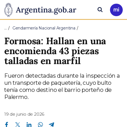
Pasar al contenido principal
Presidencia
Buscar
Ir
a
de
Mi
…
Gendarmería Nacional Argentina
Arg
la
Formosa: Hallan en una
Nación
encomienda 43 piezas
talladas en marfil
Fueron detectadas durante la inspección a
un transporte de paquetería, cuyo bulto
tenía como destino el barrio porteño de
Palermo.
19 de junio de 2026
Compartir en Facebook
Compartir en Twitter
Compartir en Linkedin
Compartir en Whatsapp
Compartir en Telegram