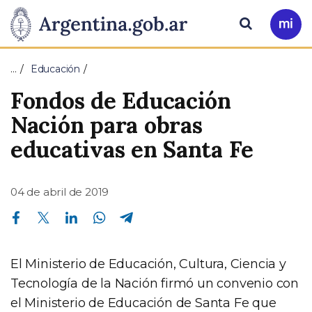
Pasar al contenido principal
Presidencia
Buscar
Ir
a
de
Mi
…
Educación
Arg
la
Fondos de Educación
Nación
Nación para obras
educativas en Santa Fe
04 de abril de 2019
Compartir en Facebook
Compartir en Twitter
Compartir en Linkedin
Compartir en Whatsapp
Compartir en Telegram
El Ministerio de Educación, Cultura, Ciencia y
Tecnología de la Nación firmó un convenio con
el Ministerio de Educación de Santa Fe que