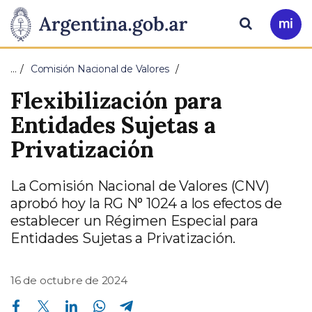
Pasar al contenido principal
Presidencia
Buscar
Ir
a
de
Mi
…
Comisión Nacional de Valores
Arg
la
Flexibilización para
Nación
Entidades Sujetas a
Privatización
La Comisión Nacional de Valores (CNV)
aprobó hoy la RG N° 1024 a los efectos de
establecer un Régimen Especial para
Entidades Sujetas a Privatización.
16 de octubre de 2024
Compartir en Facebook
Compartir en Twitter
Compartir en Linkedin
Compartir en Whatsapp
Compartir en Telegram