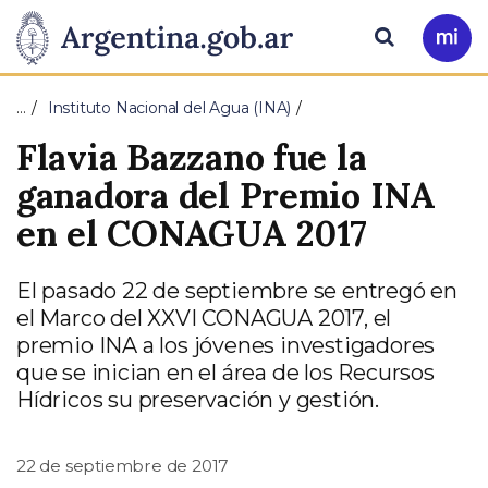
Pasar al contenido principal
Presidencia
Buscar
Ir
a
de
Mi
…
Instituto Nacional del Agua (INA)
Arg
la
Flavia Bazzano fue la
Nación
ganadora del Premio INA
en el CONAGUA 2017
El pasado 22 de septiembre se entregó en
el Marco del XXVI CONAGUA 2017, el
premio INA a los jóvenes investigadores
que se inician en el área de los Recursos
Hídricos su preservación y gestión.
22 de septiembre de 2017