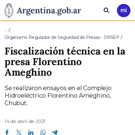
Pasar al contenido principal
Presidencia
Buscar
Ir
a
de
Mi
…
Arg
la
Organismo Regulador de Seguridad de Presas - ORSEP
Fiscalización técnica en la
Nación
presa Florentino
Ameghino
Se realizaron ensayos en el Complejo
Hidroeléctrico Florentino Ameghino,
Chubut.
14 de abril de 2021
Compartir en Facebook
Compartir en Twitter
Compartir en Linkedin
Compartir en Whatsapp
Compartir en Telegram