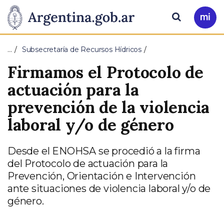
Pasar al contenido principal
Presidencia
Buscar
Ir
a
de
Mi
…
Subsecretaría de Recursos Hídricos
Arg
la
Firmamos el Protocolo de
Nación
actuación para la
prevención de la violencia
laboral y/o de género
Desde el ENOHSA se procedió a la firma
del Protocolo de actuación para la
Prevención, Orientación e Intervención
ante situaciones de violencia laboral y/o de
género.