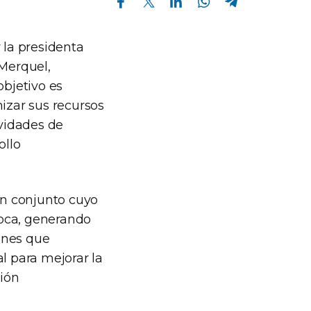
 la presidenta
 Merquel,
objetivo es
mizar sus recursos
vidades de
ollo
ón conjunto cuyo
proca, generando
ones que
l para mejorar la
ción