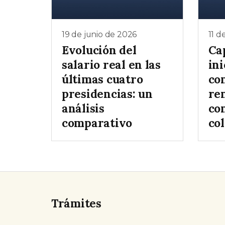
19 de junio de 2026
11 d
Evolución del
Ca
salario real en las
ini
últimas cuatro
co
presidencias: un
re
análisis
co
comparativo
col
Trámites