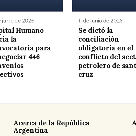
e junio de 2026
11 de junio de 2026
pital Humano
Se dictó la
cia la
conciliación
nvocatoria para
obligatoria en el
negociar 446
conflicto del sec
nvenios
petrolero de san
ectivos
cruz
Acerca de la República
A
Argentina