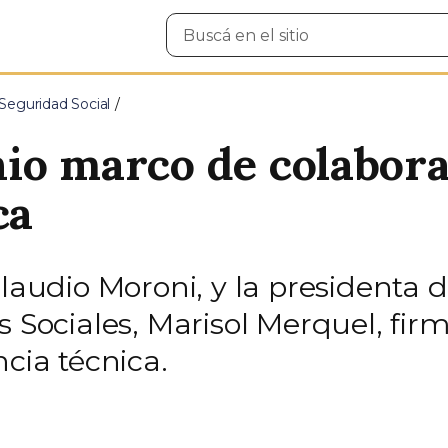
Buscar
en
el
sitio
Seguridad Social
io marco de colabora
ca
Claudio Moroni, y la presidenta 
s Sociales, Marisol Merquel, fi
ncia técnica.