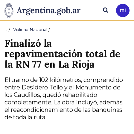
Pasar al contenido principal
Presidencia
Buscar
Ir
a
de
Mi
…
Vialidad Nacional
Arg
la
Finalizó la
Nación
repavimentación total de
la RN 77 en La Rioja
El tramo de 102 kilómetros, comprendido
entre Desidero Tello y el Monumento de
los Caudillos, quedó rehabilitado
completamente. La obra incluyó, además,
el reacondicionamiento de las banquinas
de toda la ruta.