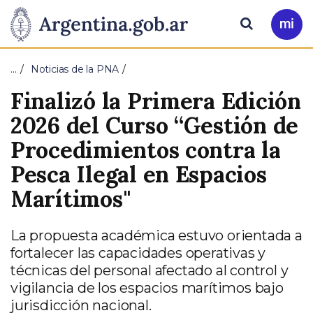
Pasar al contenido principal
Presidencia
Buscar
Ir
a
de
Mi
…
Noticias de la PNA
Arg
la
Finalizó la Primera Edición
Nación
2026 del Curso “Gestión de
Procedimientos contra la
Pesca Ilegal en Espacios
Marítimos"
La propuesta académica estuvo orientada a
fortalecer las capacidades operativas y
técnicas del personal afectado al control y
vigilancia de los espacios marítimos bajo
jurisdicción nacional.