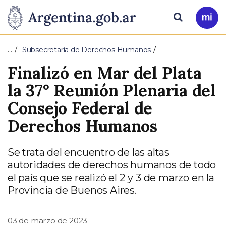
Pasar al contenido principal
Presidencia
Buscar
Ir
a
de
Mi
…
Subsecretaría de Derechos Humanos
Arg
la
Finalizó en Mar del Plata
Nación
la 37° Reunión Plenaria del
Consejo Federal de
Derechos Humanos
Se trata del encuentro de las altas
autoridades de derechos humanos de todo
el país que se realizó el 2 y 3 de marzo en la
Provincia de Buenos Aires.
03 de marzo de 2023