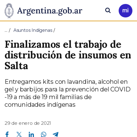
Pasar al contenido principal
Presidencia
Buscar
Ir
a
de
Mi
…
Asuntos Indígenas
Arg
la
Finalizamos el trabajo de
Nación
distribución de insumos en
Salta
Entregamos kits con lavandina, alcohol en
gel y barbijos para la prevención del COVID
-19 a más de 19 mil familias de
comunidades indígenas
29 de enero de 2021
Compartir en Facebook
Compartir en Twitter
Compartir en Linkedin
Compartir en Whatsapp
Compartir en Telegram