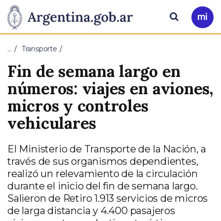
Pasar al contenido principal
Presidencia
Buscar
Ir
a
de
Mi
…
Transporte
Arg
la
Fin de semana largo en
Nación
números: viajes en aviones,
micros y controles
vehiculares
El Ministerio de Transporte de la Nación, a
través de sus organismos dependientes,
realizó un relevamiento de la circulación
durante el inicio del fin de semana largo.
Salieron de Retiro 1.913 servicios de micros
de larga distancia y 4.400 pasajeros