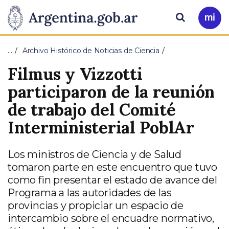
Pasar al contenido principal
Presidencia
Buscar
Ir
a
de
Mi
…
Archivo Histórico de Noticias de Ciencia
Arg
la
Filmus y Vizzotti
Nación
participaron de la reunión
de trabajo del Comité
Interministerial PoblAr
Los ministros de Ciencia y de Salud
tomaron parte en este encuentro que tuvo
como fin presentar el estado de avance del
Programa a las autoridades de las
provincias y propiciar un espacio de
intercambio sobre el encuadre normativo,