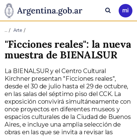
Pasar al contenido principal
Presidencia
Buscar
Ir
a
de
Mi
…
Arte
Arg
la
"Ficciones reales": la nueva
Nación
muestra de BIENALSUR
La BIENALSUR y el Centro Cultural
Kirchner presentan "Ficciones reales",
desde el 30 de julio hasta el 29 de octubre,
en las salas del séptimo piso del CCK. La
exposición convivirá simultáneamente con
once proyectos en diferentes museos y
espacios culturales de la Ciudad de Buenos
Aires, e incluye una amplia selección de
obras en las que se invita a revisar las