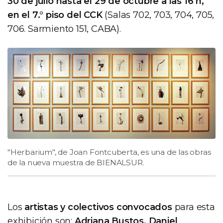
30 de julio hasta el 29 de octubre a las 16 h,
en el 7.° piso del CCK
(Salas 702, 703, 704, 705,
706. Sarmiento 151, CABA).
"Herbarium", de Joan Fontcuberta, es una de las obras
de la nueva muestra de BIENALSUR.
Los
artistas y colectivos convocados
para esta
exhibición son:
Adriana Bustos, Daniel