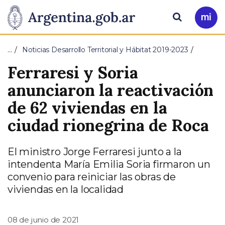
Pasar al contenido principal
Presidencia
Buscar
Ir
a
de
Mi
…
Noticias Desarrollo Territorial y Hábitat 2019-2023
Arg
la
Ferraresi y Soria
Nación
anunciaron la reactivación
de 62 viviendas en la
ciudad rionegrina de Roca
El ministro Jorge Ferraresi junto a la
intendenta María Emilia Soria firmaron un
convenio para reiniciar las obras de
viviendas en la localidad
08 de junio de 2021