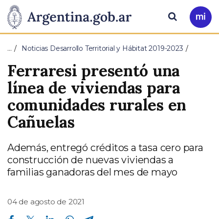
Pasar al contenido principal
Presidencia
Buscar
Ir
a
de
Mi
…
Noticias Desarrollo Territorial y Hábitat 2019-2023
Arg
la
Ferraresi presentó una
Nación
línea de viviendas para
comunidades rurales en
Cañuelas
Además, entregó créditos a tasa cero para
construcción de nuevas viviendas a
familias ganadoras del mes de mayo
04 de agosto de 2021
Compartir en Facebook
Compartir en Twitter
Compartir en Linkedin
Compartir en Whatsapp
Compartir en Telegram