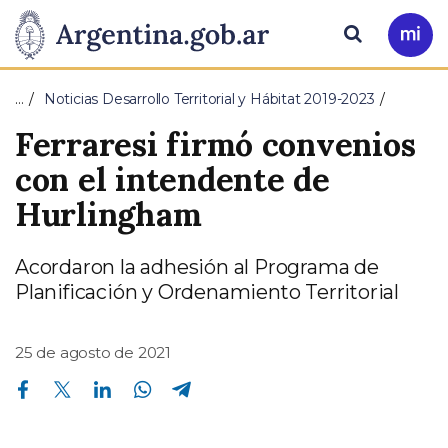
Pasar al contenido principal
Presidencia
Buscar
Ir
a
de
Mi
…
Noticias Desarrollo Territorial y Hábitat 2019-2023
Arg
la
Ferraresi firmó convenios
Nación
con el intendente de
Hurlingham
Acordaron la adhesión al Programa de
Planificación y Ordenamiento Territorial
25 de agosto de 2021
Compartir en Facebook
Compartir en Twitter
Compartir en Linkedin
Compartir en Whatsapp
Compartir en Telegram