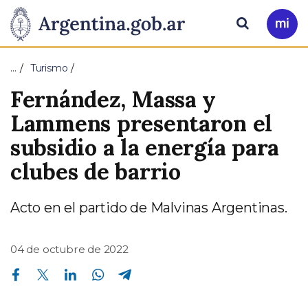
Pasar al contenido principal
Presidencia
Buscar
Ir
a
de
Mi
…
Turismo
Arg
la
Fernández, Massa y
Nación
Lammens presentaron el
subsidio a la energía para
clubes de barrio
Acto en el partido de Malvinas Argentinas.
04 de octubre de 2022
Compartir en Facebook
Compartir en Twitter
Compartir en Linkedin
Compartir en Whatsapp
Compartir en Telegram