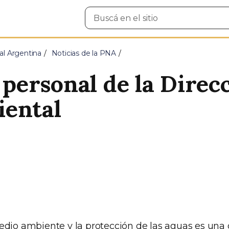
Buscar
en
el
sitio
al Argentina
Noticias de la PNA
l personal de la Direc
iental
edio ambiente y la protección de las aguas es una 