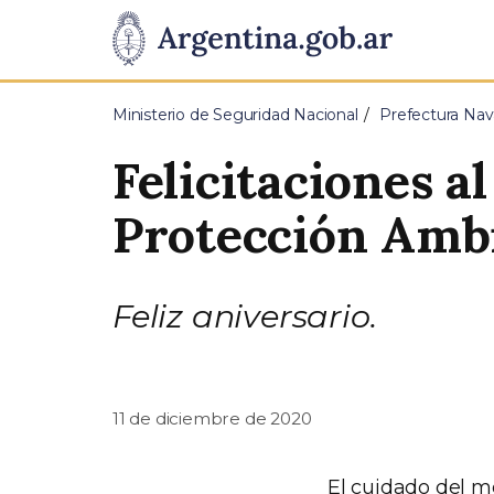
Pasar al contenido principal
Presidencia
de
Ministerio de Seguridad Nacional
Prefectura Nav
la
Felicitaciones a
Nación
Protección Amb
Feliz aniversario.
11 de diciembre de 2020
El cuidado del m