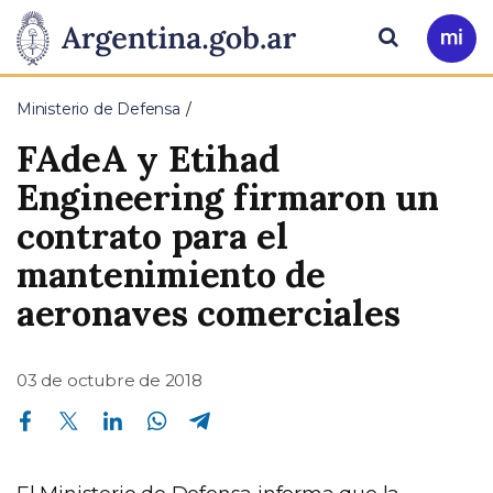
Pasar al contenido principal
Presidencia
Buscar
Ir
a
de
Mi
Ministerio de Defensa
Arg
la
FAdeA y Etihad
Nación
Engineering firmaron un
contrato para el
mantenimiento de
aeronaves comerciales
03 de octubre de 2018
Compartir en Facebook
Compartir en Twitter
Compartir en Linkedin
Compartir en Whatsapp
Compartir en Telegram