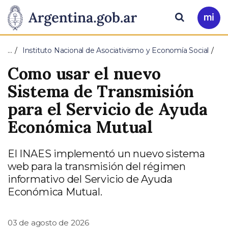
Pasar al contenido principal
Presidencia
Buscar
Ir
a
de
Mi
…
Instituto Nacional de Asociativismo y Economía Social
Arg
la
Como usar el nuevo
Nación
Sistema de Transmisión
para el Servicio de Ayuda
Económica Mutual
El INAES implementó un nuevo sistema
web para la transmisión del régimen
informativo del Servicio de Ayuda
Económica Mutual.
03 de agosto de 2026