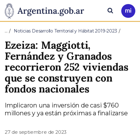
Pasar al contenido principal
Presidencia
Buscar
Ir
a
de
Mi
…
Noticias Desarrollo Territorial y Hábitat 2019-2023
Arg
la
Ezeiza: Maggiotti,
Nación
Fernández y Granados
recorrieron 252 viviendas
que se construyen con
fondos nacionales
Implicaron una inversión de casi $760
millones y ya están próximas a finalizarse
27 de septiembre de 2023