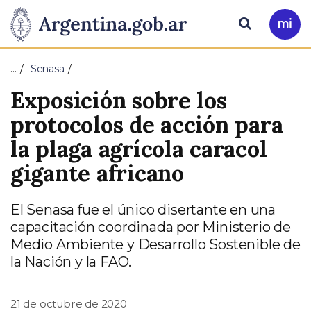
Pasar al contenido principal
Presidencia
Buscar
Ir
a
de
Mi
…
Senasa
Arg
la
Exposición sobre los
Nación
protocolos de acción para
la plaga agrícola caracol
gigante africano
El Senasa fue el único disertante en una
capacitación coordinada por Ministerio de
Medio Ambiente y Desarrollo Sostenible de
la Nación y la FAO.
21 de octubre de 2020