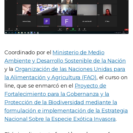
Coordinado por el
Ministerio de Medio
Ambiente y Desarrollo Sostenible de la Nación
y la
Organización de las Naciones Unidas para
la Alimentación y Agricultura (FAO)
, el curso on
line, que se enmarcó en el
Proyecto de
Fortalecimiento para la Gobernanza y la
Protección de la Biodiversidad mediante la
formulación e implementación de la Estrategia
Nacional Sobre la Especie Exótica Invasora
.